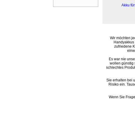
Akku fü
Wir möchten jed
Handyakkus u
zufriedene 
einw
Es war nie unser 
wollen günstig 
schlechtes Produk
Sie erhalten bei
Risiko ein. Tau
Wenn Sie Fragen