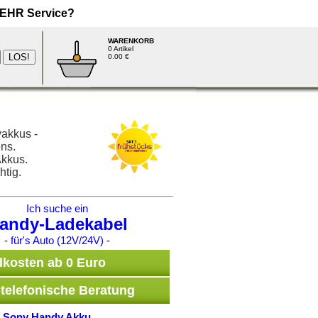
EHR
Service?
WARENKORB
0 Artikel
0.00 €
akkus -
ns.
Akkus.
htig.
Ich suche ein
andy-Ladekabel
- für's Auto (12V/24V) -
kosten ab 0 Euro
telefonische Beratung
•
Sony Handy Akku