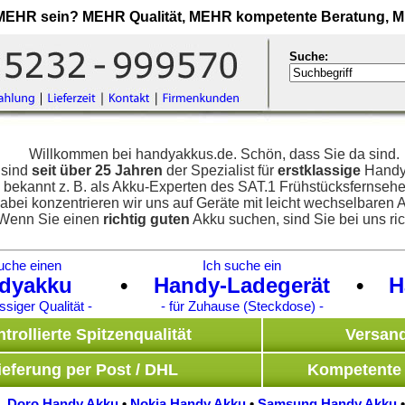
MEHR
sein?
MEHR
Qualität,
MEHR
kompetente Beratung,
M
Suche:
Willkommen bei handyakkus.de. Schön, dass Sie da sind.
 sind
seit über 25 Jahren
der Spezialist für
erstklassige
Handy
bekannt z. B. als Akku-Experten des SAT.1 Frühstücksfernsehe
abei konzentrieren wir uns auf Geräte mit leicht wechselbaren 
Wenn Sie einen
richtig guten
Akku suchen, sind Sie bei uns ric
uche einen
Ich suche ein
dyakku
•
Handy-Ladegerät
•
H
assiger Qualität -
- für Zuhause (Steckdose) -
trollierte Spitzenqualität
Versand
ieferung per Post / DHL
Kompetente 
Doro Handy Akku
•
Nokia Handy Akku
•
Samsung Handy Akku