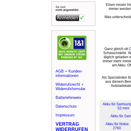
Einen neuen Han
Sie sind
immer werden 
nicht angemeldet
Was unterscheide
Ganz gleich ob
Schwachstelle. W
täglich geladen 
immer mehr immer
am Akku. Of
AGB + Kunden-
informationen
Als Spezialisten f
aus diesem Bere
Widerrufsrecht +
Autoladekabe
Widerrufsformular
Batteriehinweis
Akku für Samsun
Datenschutz
S3 mini
Impressum
Akku für Sa
VERTRAG
Akku für Nokia
2760
WIDERRUFEN