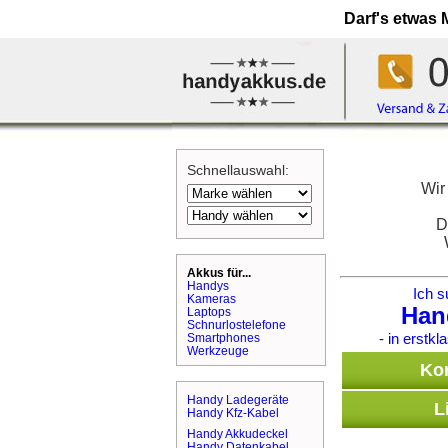
Darf's etwas
Schnellauswahl:
Wir
D
Akkus für...
Handys
Ich s
Kameras
Han
Laptops
Schnurlostelefone
- in erstkl
Smartphones
Werkzeuge
Kon
Handy Ladegeräte
L
Handy Kfz-Kabel
Handy Akkudeckel
Handy Datenkabel