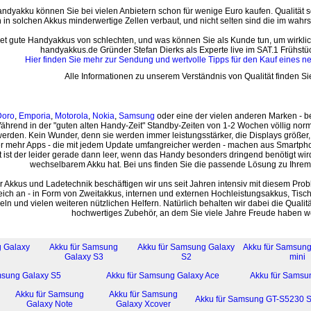
dyakku können Sie bei vielen Anbietern schon für wenige Euro kaufen. Qualität so
in solchen Akkus minderwertige Zellen verbaut, und nicht selten sind die im wahr
t gute Handyakkus von schlechten, und was können Sie als Kunde tun, um wirklich
handyakkus.de Gründer Stefan Dierks als Experte live im SAT.1 Frühstü
Hier finden Sie mehr zur Sendung und wertvolle Tipps für den Kauf eines 
Alle Informationen zu unserem Verständnis von Qualität finden S
Doro
,
Emporia
,
Motorola
,
Nokia
,
Samsung
oder eine der vielen anderen Marken - bei
ährend in der "guten alten Handy-Zeit" Standby-Zeiten von 1-2 Wochen völlig nor
werden. Kein Wunder, denn sie werden immer leistungsstärker, die Displays größer
 mehr Apps - die mit jedem Update umfangreicher werden - machen aus Smartpho
t ist der leider gerade dann leer, wenn das Handy besonders dringend benötigt wi
wechselbarem Akku hat. Bei uns finden Sie die passende Lösung zu Ihre
ür Akkus und Ladetechnik beschäftigen wir uns seit Jahren intensiv mit diesem Pro
ich an - in Form von Zweitakkus, internen und externen Hochleistungsakkus, Tisc
ln und vielen weiteren nützlichen Helfern. Natürlich behalten wir dabei die Qualitä
hochwertiges Zubehör, an dem Sie viele Jahre Freude haben w
g Galaxy
Akku für Samsung
Akku für Samsung Galaxy
Akku für Samsung
Galaxy S3
S2
mini
msung Galaxy S5
Akku für Samsung Galaxy Ace
Akku für Samsu
Akku für Samsung
Akku für Samsung
Akku für Samsung GT-S5230 S
Galaxy Note
Galaxy Xcover