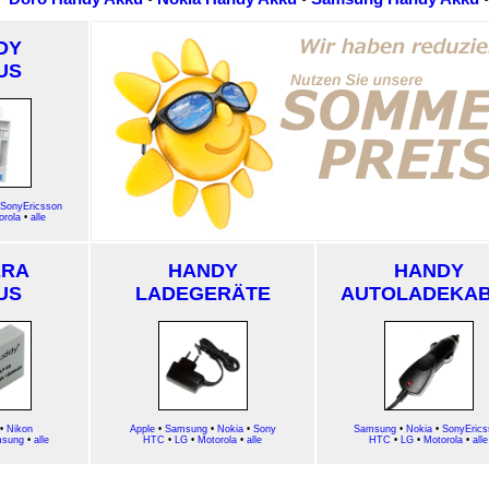
DY
US
SonyEricsson
orola
•
alle
ERA
HANDY
HANDY
US
LADEGERÄTE
AUTOLADEKA
•
Nikon
Apple
•
Samsung
•
Nokia
•
Sony
Samsung
•
Nokia
•
SonyErics
sung
•
alle
HTC
•
LG
•
Motorola
•
alle
HTC
•
LG
•
Motorola
•
alle