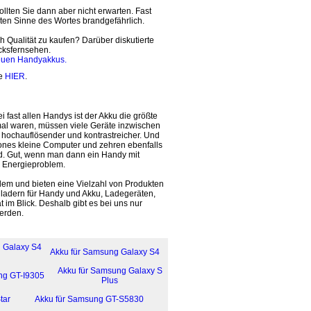
llten Sie dann aber nicht erwarten. Fast
sten Sinne des Wortes brandgefährlich.
 Qualität zu kaufen? Darüber diskutierte
cksfernsehen.
neuen Handyakkus.
ie
HIER
.
 fast allen Handys ist der Akku die größte
mal waren, müssen viele Geräte inzwischen
, hochauflösender und kontrastreicher. Und
nes kleine Computer und zehren ebenfalls
rd. Gut, wenn man dann ein Handy mit
m Energieproblem.
blem und bieten eine Vielzahl von Produkten
hladern für Handy und Akku, Ladegeräten,
t im Blick. Deshalb gibt es bei uns nur
erden.
 Galaxy S4
Akku für Samsung Galaxy S4
Akku für Samsung Galaxy S
ng GT-I9305
Plus
tar
Akku für Samsung GT-S5830