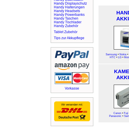
Handy Displayschutz
Handy Halterungen
Handy Headsets
HAN
Handy Powerbanks
AKK
Handy Taschen
Handy Tischlader
Handy Zubehör
Tablet Zubehör
Tips zur Akkupflege
Samsung
•
Nokia
•
HTC
•
LG
•
Mot
KAM
AKK
Vorkasse
Canon
•
Fuji
Panasonic
•
Sam