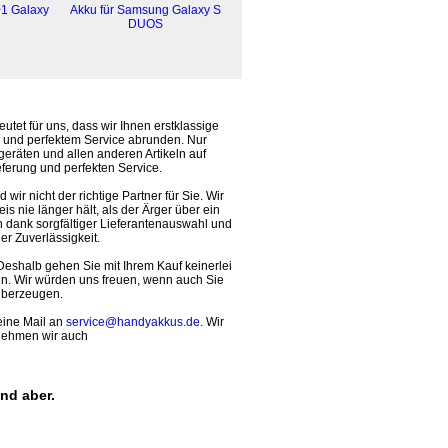
01 Galaxy
Akku für Samsung Galaxy S
DUOS
utet für uns, dass wir Ihnen erstklassige
g und perfektem Service abrunden. Nur
räten und allen anderen Artikeln auf
eferung und perfekten Service.
 wir nicht der richtige Partner für Sie. Wir
is nie länger hält, als der Ärger über ein
n dank sorgfältiger Lieferantenauswahl und
r Zuverlässigkeit.
eshalb gehen Sie mit Ihrem Kauf keinerlei
ren. Wir würden uns freuen, wenn auch Sie
 überzeugen.
eine Mail an
service@handyakkus.de
. Wir
 nehmen wir auch
nd aber.