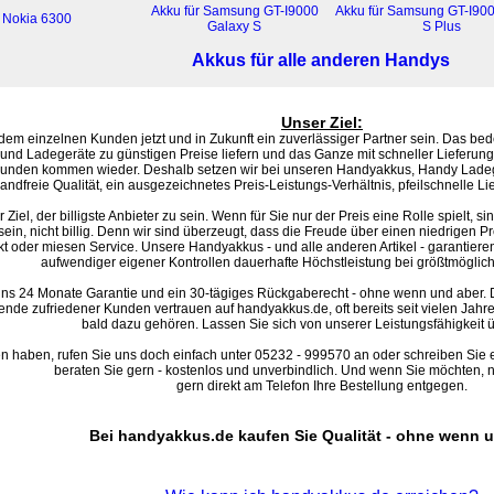
Akku für Samsung GT-I9000
Akku für Samsung GT-I90
r Nokia 6300
Galaxy S
S Plus
Akkus für alle anderen Handys
Unser Ziel:
em einzelnen Kunden jetzt und in Zukunft ein zuverlässiger Partner sein. Das bede
nd Ladegeräte zu günstigen Preise liefern und das Ganze mit schneller Lieferun
Kunden kommen wieder. Deshalb setzen wir bei unseren Handyakkus, Handy Ladege
andfreie Qualität, ein ausgezeichnetes Preis-Leistungs-Verhältnis, pfeilschnelle Li
Ziel, der billigste Anbieter zu sein. Wenn für Sie nur der Preis eine Rolle spielt, sind
sein, nicht billig. Denn wir sind überzeugt, dass die Freude über einen niedrigen Pre
t oder miesen Service. Unsere Handyakkus - und alle anderen Artikel - garantiere
aufwendiger eigener Kontrollen dauerhafte Höchstleistung bei größtmögliche
 uns 24 Monate Garantie und ein 30-tägiges Rückgaberecht - ohne wenn und aber. D
sende zufriedener Kunden vertrauen auf handyakkus.de, oft bereits seit vielen Jah
bald dazu gehören. Lassen Sie sich von unserer Leistungsfähigkeit
 haben, rufen Sie uns doch einfach unter 05232 - 999570 an oder schreiben Sie 
beraten Sie gern - kostenlos und unverbindlich. Und wenn Sie möchten,
gern direkt am Telefon Ihre Bestellung entgegen.
Bei handyakkus.de kaufen Sie Qualität - ohne wenn u