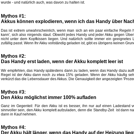
wurde - und natürlich auch, was davon zu halten ist.
Mythos #1:
Akkus können explodieren, wenn ich das Handy über Nach
Das ist extrem unwahrscheinlich, wenn man sich an ein paar einfache Regeln h
kann', sich also nirgends staut. Obwohl jedes Handy und jeder Akku gegen Überh
nicht unter dem Kopfkissen liegen. Und natürlich sollte immer ein geeignetes 
zufällig passt. Wenn Ihr Akku vollständig geladen ist, gibt es übrigens keinen Gru
Mythos #2:
Das Handy erst laden, wenn der Akku komplett leer ist
Wir empfehlen, das Handy spätestens dann zu laden, wenn das Handy dazu auffo
Regel ist der Akku dann noch zu etwa 15% geladen. Wenn der Akku häufig sehr t
verkürzt das die Lebensdauer des Akkus. Die Genauigkeit der angezeigten 'Prozen
Mythos #3:
Den Akku möglichst immer 100% aufladen
Ganz im Gegenteil: Für den Akku ist es besser, ihn nur auf einen Ladestand v
sinnvoller sein, den Akku komplett aufzuladen, denn die Standby-Zeit ist dann n
dann in Kauf nehmen.
Mythos #4:
Der Akku hält länger, wenn das Handy auf der Heizung lieg