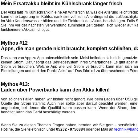
Mein Ersatzakku bleibt im Kühlschrank länger frisch
Der Akku fällt im Kühlschrank in eine Art Winterschlaf, was die Alterung leicht red
kann eine Lagerung im Kühlschrank sinnvoll sein. Allerdings ist die Luftfeuchti
im Akku Kondenswasser bilden und die Elektronik des Akkus beschädigen. Falls S
Sie ihm vor der nächsten Verwendung zumindest Zeit geben, sich wieder auf 
funktionieren Akkus nicht gut.
Mythos #12
Apps, die man gerade nicht braucht, komplett schließen, d
Das kann von App zu App unterschiedlich sein. Meist befinden sich nicht genutzte
keinen Strom. Dafür sorgt das Betriebssystem Ihres Smartphones. Es gibt aber au
Strom verbrauchen. Welche App wie viel Strom verbraucht, kann man sich an
Einstellungen und dort den Punkt 'Akku' auf. Das führt oft zu überraschenden Erke
Mythos #13:
Laden über Powerbanks kann den Akku killen!
Von solchen Fällen haben wir bisher nicht gehört. Wie beim Laden über USB gi
Quelle der Strom stammt. Auch hier sollte aber darauf geachtet werden, ei
angeboten, bei denen die Qualität kaum passen kann. Wenn der Strom, den 
benötigt, kann das Gerät beschädigt werden.
Wenn Sie zu diesen Themen Fragen haben, beraten wir Sie gern - persönlich u
Hotline, die Sie telefonisch unter
05232 - 9750884
oder per Mail an
technik@hand