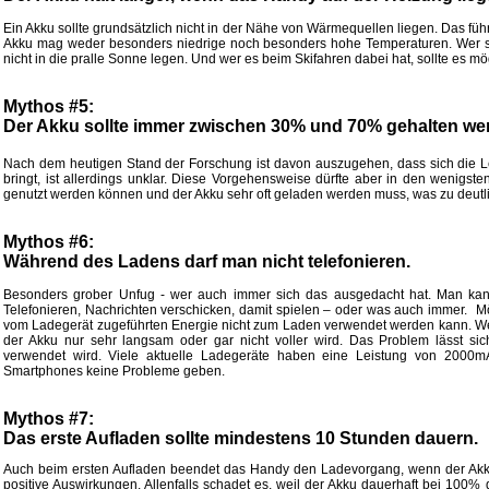
Ein Akku sollte grundsätzlich nicht in der Nähe von Wärmequellen liegen. Das führt
Akku mag weder besonders niedrige noch besonders hohe Temperaturen. Wer s
nicht in die pralle Sonne legen. Und wer es beim Skifahren dabei hat, sollte es m
Mythos #5:
Der Akku sollte immer zwischen 30% und 70% gehalten we
Nach dem heutigen Stand der Forschung ist davon auszugehen, dass sich die Le
bringt, ist allerdings unklar. Diese Vorgehensweise dürfte aber in den wenigs
genutzt werden können und der Akku sehr oft geladen werden muss, was zu deutli
Mythos #6:
Während des Ladens darf man nicht telefonieren.
Besonders grober Unfug - wer auch immer sich das ausgedacht hat. Man ka
Telefonieren, Nachrichten verschicken, damit spielen – oder was auch immer. Mögl
vom Ladegerät zugeführten Energie nicht zum Laden verwendet werden kann. Wer da
der Akku nur sehr langsam oder gar nicht voller wird. Das Problem lässt s
verwendet wird. Viele aktuelle Ladegeräte haben eine Leistung von 2000mA
Smartphones keine Probleme geben.
Mythos #7:
Das erste Aufladen sollte mindestens 10 Stunden dauern.
Auch beim ersten Aufladen beendet das Handy den Ladevorgang, wenn der Akku v
positive Auswirkungen. Allenfalls schadet es, weil der Akku dauerhaft bei 100% 