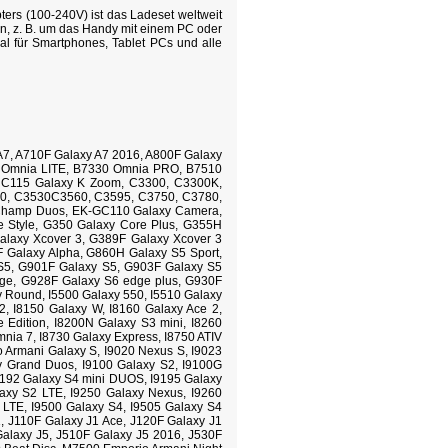
ters (100-240V) ist das Ladeset weltweit
, z. B. um das Handy mit einem PC oder
al für Smartphones, Tablet PCs und alle
A7, A710F Galaxy A7 2016, A800F Galaxy
0 Omnia LITE, B7330 Omnia PRO, B7510
, C115 Galaxy K Zoom, C3300, C3300K,
, C3530C3560, C3595, C3750, C3780,
Champ Duos, EK-GC110 Galaxy Camera,
 Style, G350 Galaxy Core Plus, G355H
alaxy Xcover 3, G389F Galaxy Xcover 3
F Galaxy Alpha, G860H Galaxy S5 Sport,
S5, G901F Galaxy S5, G903F Galaxy S5
ge, G928F Galaxy S6 edge plus, G930F
 Round, I5500 Galaxy 550, I5510 Galaxy
2, I8150 Galaxy W, I8160 Galaxy Ace 2,
 Edition, I8200N Galaxy S3 mini, I8260
nia 7, I8730 Galaxy Express, I8750 ATIV
o Armani Galaxy S, I9020 Nexus S, I9023
y Grand Duos, I9100 Galaxy S2, I9100G
I9192 Galaxy S4 mini DUOS, I9195 Galaxy
laxy S2 LTE, I9250 Galaxy Nexus, I9260
3 LTE, I9500 Galaxy S4, I9505 Galaxy S4
1, J110F Galaxy J1 Ace, J120F Galaxy J1
Galaxy J5, J510F Galaxy J5 2016, J530F