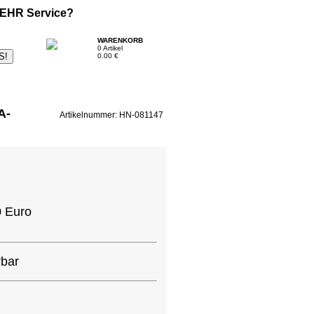
EHR
Service?
WARENKORB
0 Artikel
0.00 €
A-
Artikelnummer: HN-081147
0 Euro
rbar