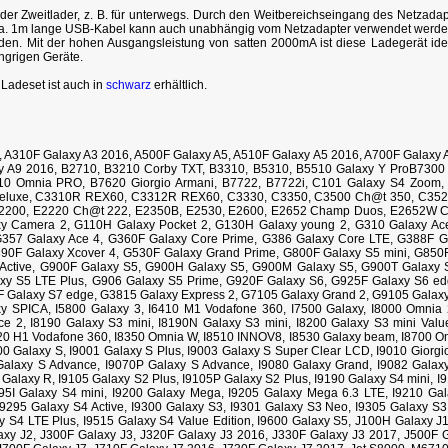
oder Zweitlader, z. B. für unterwegs. Durch den Weitbereichseingang des Netzadap
ca. 1m lange USB-Kabel kann auch unabhängig vom Netzadapter verwendet werden
den. Mit der hohen Ausgangsleistung von satten 2000mA ist diese Ladegerät ide
grigen Geräte.
adeset ist auch in
schwarz
erhältlich.
 A310F Galaxy A3 2016, A500F Galaxy A5, A510F Galaxy A5 2016, A700F Galaxy 
y A9 2016, B2710, B3210 Corby TXT, B3310, B5310, B5510 Galaxy Y ProB730
10 Omnia PRO, B7620 Giorgio Armani, B7722, B7722i, C101 Galaxy S4 Zoom
luxe, C3310R REX60, C3312R REX60, C3330, C3350, C3500 Ch@t 350, C3520
E2200, E2220 Ch@t 222, E2350B, E2530, E2600, E2652 Champ Duos, E2652W 
 Camera 2, G110H Galaxy Pocket 2, G130H Galaxy young 2, G310 Galaxy Ace
G357 Galaxy Ace 4, G360F Galaxy Core Prime, G386 Galaxy Core LTE, G388F G
G390F Galaxy Xcover 4, G530F Galaxy Grand Prime, G800F Galaxy S5 mini, G850
Active, G900F Galaxy S5, G900H Galaxy S5, G900M Galaxy S5, G900T Galaxy 
xy S5 LTE Plus, G906 Galaxy S5 Prime, G920F Galaxy S6, G925F Galaxy S6 ed
 Galaxy S7 edge, G3815 Galaxy Express 2, G7105 Galaxy Grand 2, G9105 Galaxy
xy SPICA, I5800 Galaxy 3, I6410 M1 Vodafone 360, I7500 Galaxy, I8000 Omnia 
e 2, I8190 Galaxy S3 mini, I8190N Galaxy S3 mini, I8200 Galaxy S3 mini Value
20 H1 Vodafone 360, I8350 Omnia W, I8510 INNOV8, I8530 Galaxy beam, I8700 Om
00 Galaxy S, I9001 Galaxy S Plus, I9003 Galaxy S Super Clear LCD, I9010 Giorgi
Galaxy S Advance, I9070P Galaxy S Advance, I9080 Galaxy Grand, I9082 Galax
 Galaxy R, I9105 Galaxy S2 Plus, I9105P Galaxy S2 Plus, I9190 Galaxy S4 mini, 
195I Galaxy S4 mini, I9200 Galaxy Mega, I9205 Galaxy Mega 6.3 LTE, I9210 Ga
I9295 Galaxy S4 Active, I9300 Galaxy S3, I9301 Galaxy S3 Neo, I9305 Galaxy S
y S4 LTE Plus, I9515 Galaxy S4 Value Edition, I9600 Galaxy S5, J100H Galaxy J
axy J2, J300F Galaxy J3, J320F Galaxy J3 2016, J330F Galaxy J3 2017, J500F 