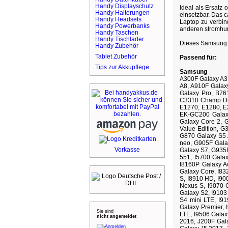
Handy Displayschutz
Ideal als Ersatz 
Handy Halterungen
einsetzbar. Das 
Handy Headsets
Laptop zu verbin
Handy Powerbanks
anderen stromhun
Handy Taschen
Handy Tischlader
Dieses Samsung L
Handy Zubehör
Tablet Zubehör
Passend für:
Tips zur Akkupflege
Samsung
A300F Galaxy A3,
A8, A910F Galax
Galaxy Pro, B76
C3310 Champ De
E1270, E1280, 
EK-GC200 Galaxy
Galaxy Core 2, 
Value Edition, 
G870 Galaxy S5 
neo, G905F Gala
Vorkasse
Galaxy S7, G935F
551, I5700 Gala
I8160P Galaxy Ac
Galaxy Core, I83
S, I8910 HD, I90
Nexus S, I9070 
Galaxy S2, I9103
S4 mini LTE, I9
Galaxy Premier, 
Sie sind
LTE, I9506 Galax
nicht angemeldet
2016, J200F Gal