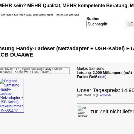
MEHR
sein?
MEHR
Qualität,
MEHR
kompetente Beratung,
M
Suche:
msung Handy-Ladeset (Netzadapter + USB-Kabel) ET
ECB-DU4AWE
Marke: Samsung
Leistung:
2.000 Milliampere (mA)
Farbe: Weiß
(
Info
)
Unser Tagespreis:
14.9
(inkl. MwSt, zzgl.
Versand
)
zur Zeit nicht liefe